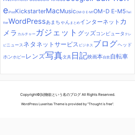
e
Mac
Kickstarter
Music
OM-D E-M5
iPod
OM-D E-M1
Twi
WordPress
カ
インターネット
あまちゃん
tter
まとめ
ガジェット
メラ
グッズ
コンピュータ
カルチャー
テレ
ブログ
ネタ
ネットサービス
ヘッド
ニュース
ビジネス
ビ
写真
日記
レンズ
自転車
本
ホン
映画
ホビー
文具
自炊
Copyright©
[b]物欲という名のブログ
All Rights Reserved.
WordPress Luxeritas Theme is provided by "
Thought is free
".