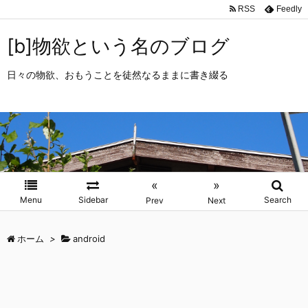
RSS
Feedly
[b]物欲という名のブログ
日々の物欲、おもうことを徒然なるままに書き綴る
«
»
Menu
Sidebar
Search
Prev
Next
ホーム
>
android