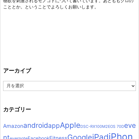
物欲を刺激されるモノコトについて書いています。あとももクロの
こととか。ということでよろしくお願いします。
アーカイブ
ア
ー
カ
イ
ブ
カテゴリー
Apple
android
eve
app
Amazon
DSC-RX100M2
EOS 70D
iPhon
iPad
Google
nt
Fitness
Facebook
evernote