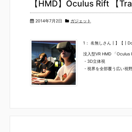
【HMD】Oculus Rift 【T
2014年7月2日
ガジェット
1： 名無しさん┃】【┃Dolby:2
没入型VR HMD 「Oculus R
・3D立体視
・視界を全部覆う広い視野角1