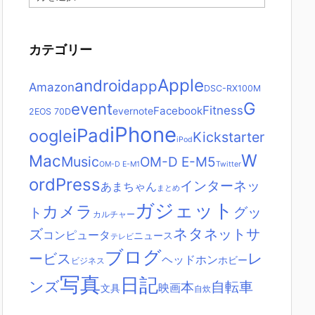
ー
カ
イ
ブ
カテゴリー
Apple
android
app
Amazon
DSC-RX100M
G
event
Fitness
Facebook
evernote
2
EOS 70D
iPhone
iPad
oogle
Kickstarter
iPod
W
Mac
Music
OM-D E-M5
OM-D E-M1
Twitter
ordPress
インターネッ
あまちゃん
まとめ
ガジェット
カメラ
グッ
ト
カルチャー
ネタ
ズ
ネットサ
コンピュータ
ニュース
テレビ
ブログ
レ
ービス
ヘッドホン
ホビー
ビジネス
写真
日記
ンズ
自転車
本
映画
文具
自炊