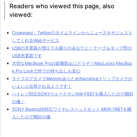
Readers who viewed this page, also
viewed:
Crowsnest：Twitterのタイムラインからニュースをサジェスト
してくれるWebサービス
USBの充電器が増えてお困りのあなたに！テーブルタップ型の
USB充電器です
大切なMacBook Proの盗難防止にどうぞ！MacLocks MacBoo
k Pro Lockで外での持ち出しも安心
ライフログカメラMemotoあらためNarrativeクリップカメラが
いよいよ出荷されるようです！
ハイレゾ対応SONYウォークマンNW-F887を購入したので開封
の儀！
SONY Bluetooth対応ワイヤレスヘッドセット MDR-1RBTを購
入したので開封の儀