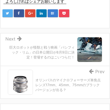
よろしければシェアお願いします
B!
Next
巨大ロボットが怪獣と戦う映画「パシフィ
ック・リム」の日本公開日が8月9日に決
定！登場するのはこいつらだ！
Prev
オリンパスのマイクロフォーサーズ単焦点
レンズ17mm、45mm、75mmのブラック
バージョンが出る？