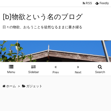
RSS
Feedly
[b]物欲という名のブログ
日々の物欲、おもうことを徒然なるままに書き綴る
«
»
Menu
Sidebar
Search
Prev
Next
ホーム
>
ガジェット