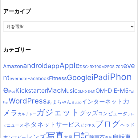
アーカイブ
ア
ー
カ
イ
ブ
カテゴリー
Apple
android
eve
app
Amazon
DSC-RX100M2
EOS 70D
iPhon
iPad
Google
nt
Fitness
Facebook
evernote
e
Mac
Kickstarter
Music
OM-D E-M5
iPod
OM-D E-M1
Twi
WordPress
カ
インターネット
あまちゃん
tter
まとめ
ガジェット
メラ
グッズ
コンピュータ
カルチャー
テレ
ブログ
ネタ
ネットサービス
ヘッド
ニュース
ビジネス
ビ
写真
日記
レンズ
自転車
本
ホン
映画
ホビー
文具
自炊