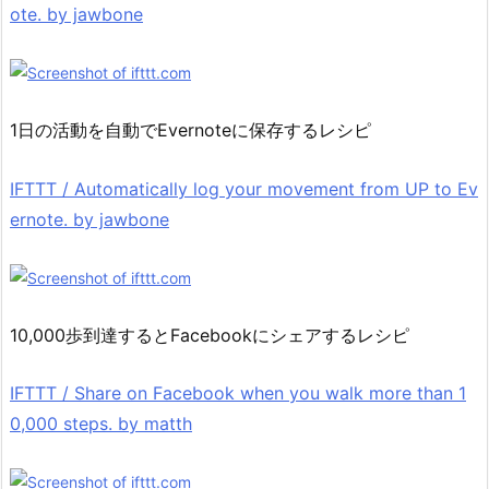
ote. by jawbone
1日の活動を自動でEvernoteに保存するレシピ
IFTTT / Automatically log your movement from UP to Ev
ernote. by jawbone
10,000歩到達するとFacebookにシェアするレシピ
IFTTT / Share on Facebook when you walk more than 1
0,000 steps. by matth