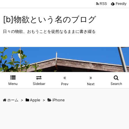
RSS
Feedly
[b]物欲という名のブログ
日々の物欲、おもうことを徒然なるままに書き綴る
«
»
Menu
Sidebar
Search
Prev
Next
ホーム
>
Apple
>
iPhone