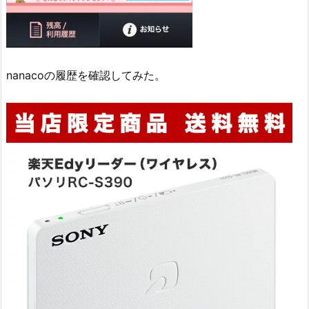
nanacoの履歴を確認してみた。
d
y
1
0
3
1