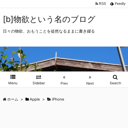
RSS
Feedly
[b]物欲という名のブログ
日々の物欲、おもうことを徒然なるままに書き綴る
«
»
Menu
Sidebar
Search
Prev
Next
ホーム
>
Apple
>
iPhone