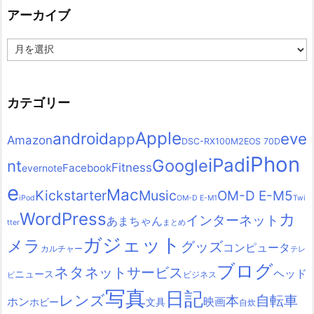
アーカイブ
ア
ー
カ
イ
ブ
カテゴリー
Apple
android
eve
app
Amazon
DSC-RX100M2
EOS 70D
iPhon
iPad
Google
nt
Fitness
Facebook
evernote
e
Mac
Kickstarter
Music
OM-D E-M5
iPod
OM-D E-M1
Twi
WordPress
カ
インターネット
あまちゃん
tter
まとめ
ガジェット
メラ
グッズ
コンピュータ
カルチャー
テレ
ブログ
ネタ
ネットサービス
ヘッド
ニュース
ビジネス
ビ
写真
日記
レンズ
自転車
本
ホン
映画
ホビー
文具
自炊