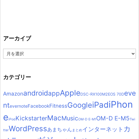
アーカイブ
ア
ー
カ
イ
ブ
カテゴリー
Apple
android
eve
app
Amazon
DSC-RX100M2
EOS 70D
iPhon
iPad
Google
nt
Fitness
Facebook
evernote
e
Mac
Kickstarter
Music
OM-D E-M5
iPod
OM-D E-M1
Twi
WordPress
カ
インターネット
あまちゃん
tter
まとめ