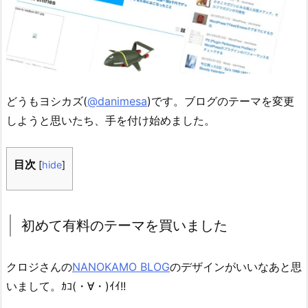
どうもヨシカズ(
@danimesa
)です。ブログのテーマを変更
しようと思いたち、手を付け始めました。
目次
[
hide
]
初めて有料のテーマを買いました
クロジさんの
NANOKAMO BLOG
のデザインがいいなあと思
いまして。ｶｺ(・∀・)ｲｲ!!