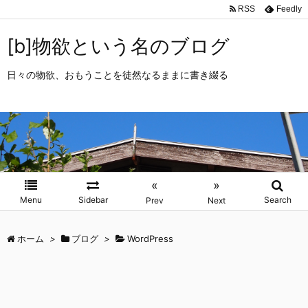
RSS
Feedly
[b]物欲という名のブログ
日々の物欲、おもうことを徒然なるままに書き綴る
«
»
Menu
Sidebar
Search
Prev
Next
ホーム
>
ブログ
>
WordPress