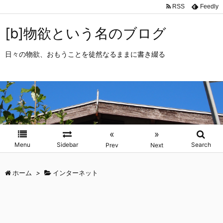
RSS
Feedly
[b]物欲という名のブログ
日々の物欲、おもうことを徒然なるままに書き綴る
«
»
Menu
Sidebar
Search
Prev
Next
ホーム
>
インターネット