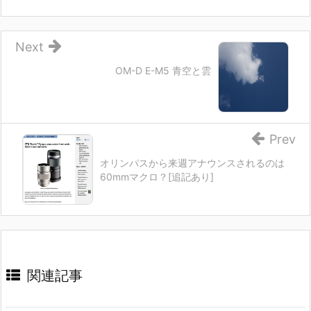
Next
OM-D E-M5 青空と雲
Prev
オリンパスから来週アナウンスされるのは
60mmマクロ？[追記あり]
関連記事