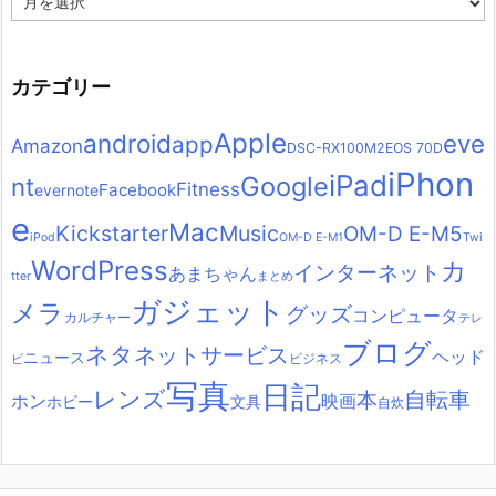
ー
カ
イ
ブ
カテゴリー
Apple
android
eve
app
Amazon
DSC-RX100M2
EOS 70D
iPhon
iPad
Google
nt
Fitness
Facebook
evernote
e
Mac
Kickstarter
Music
OM-D E-M5
iPod
OM-D E-M1
Twi
WordPress
カ
インターネット
あまちゃん
tter
まとめ
ガジェット
メラ
グッズ
コンピュータ
カルチャー
テレ
ブログ
ネタ
ネットサービス
ヘッド
ニュース
ビジネス
ビ
写真
日記
レンズ
自転車
本
ホン
映画
ホビー
文具
自炊