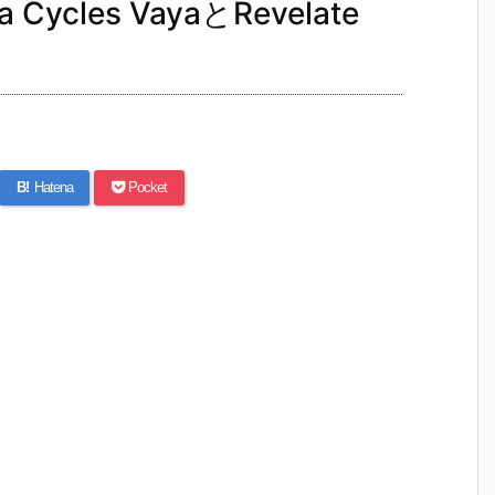
cles VayaとRevelate
B!
Hatena
Pocket