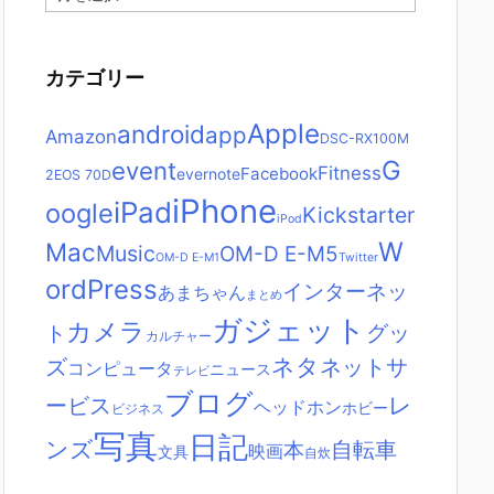
ー
カ
イ
ブ
カテゴリー
Apple
android
app
Amazon
DSC-RX100M
G
event
Fitness
Facebook
evernote
2
EOS 70D
iPhone
iPad
oogle
Kickstarter
iPod
W
Mac
Music
OM-D E-M5
OM-D E-M1
Twitter
ordPress
インターネッ
あまちゃん
まとめ
ガジェット
カメラ
グッ
ト
カルチャー
ネタ
ズ
ネットサ
コンピュータ
ニュース
テレビ
ブログ
レ
ービス
ヘッドホン
ホビー
ビジネス
写真
日記
ンズ
自転車
本
映画
文具
自炊