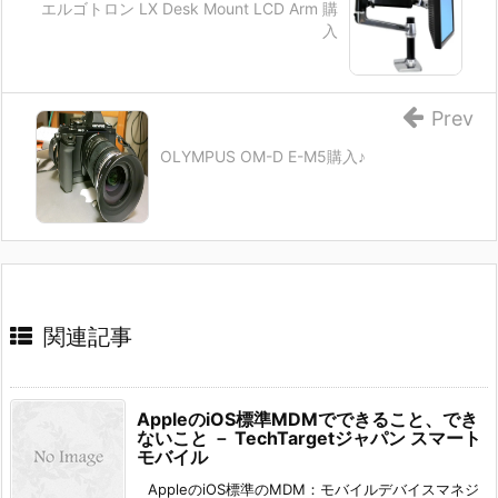
エルゴトロン LX Desk Mount LCD Arm 購
入
Prev
OLYMPUS OM-D E-M5購入♪
関連記事
AppleのiOS標準MDMでできること、でき
ないこと － TechTargetジャパン スマート
モバイル
AppleのiOS標準のMDM：モバイルデバイスマネジ