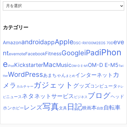
ア
ー
カ
イ
ブ
カテゴリー
Apple
android
eve
app
Amazon
DSC-RX100M2
EOS 70D
iPhon
iPad
Google
nt
Fitness
Facebook
evernote
e
Mac
Kickstarter
Music
OM-D E-M5
iPod
OM-D E-M1
Twi
WordPress
カ
インターネット
あまちゃん
tter
まとめ
ガジェット
メラ
グッズ
コンピュータ
カルチャー
テレ
ブログ
ネタ
ネットサービス
ヘッド
ニュース
ビジネス
ビ
写真
日記
レンズ
自転車
本
ホン
映画
ホビー
文具
自炊