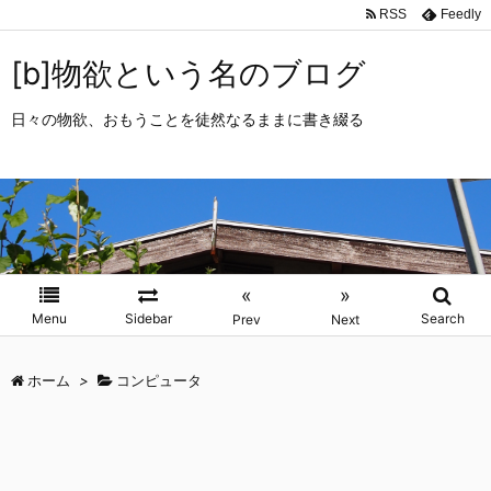
RSS
Feedly
[b]物欲という名のブログ
日々の物欲、おもうことを徒然なるままに書き綴る
«
»
Menu
Sidebar
Search
Prev
Next
ホーム
>
コンピュータ